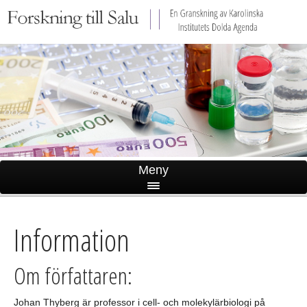
Meny
START
Information
INNEHÅLL
Om författaren:
INFORMATION
LADDA NER BOKEN
Johan Thyberg är professor i cell- och molekylärbiologi på